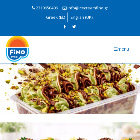
2310650406
info@icecreamfino.gr
Greek (EL)
English (UK)
menu